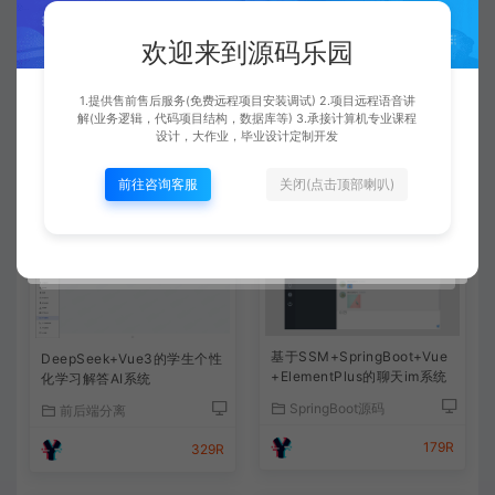
了的。有通用的调试运行文档可以参考下的。
欢迎来到源码乐园
查看详情
1.提供售前售后服务(免费远程项目安装调试) 2.项目远程语音讲
解(业务逻辑，代码项目结构，数据库等) 3.承接计算机专业课程
设计，大作业，毕业设计定制开发
前往咨询客服
关闭(点击顶部喇叭)
相关文章
基于SSM+SpringBoot+Vue
DeepSeek+Vue3的学生个性
+ElementPlus的聊天im系统
化学习解答AI系统
SpringBoot源码
前后端分离
179R
329R