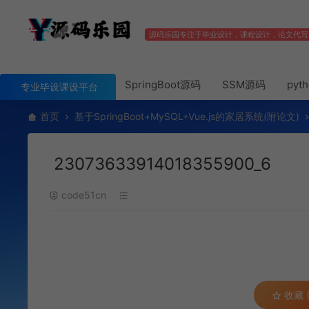
源码乐园专注于毕业设计，课程设计，论文代写
SpringBoot源码
SSM源码
pyt
专业毕设课设平台
首页
基于SpringBoot+MySQL+Vue.js的家居系统(附论文)
23073633914018355900_6
code51cn
收藏 (