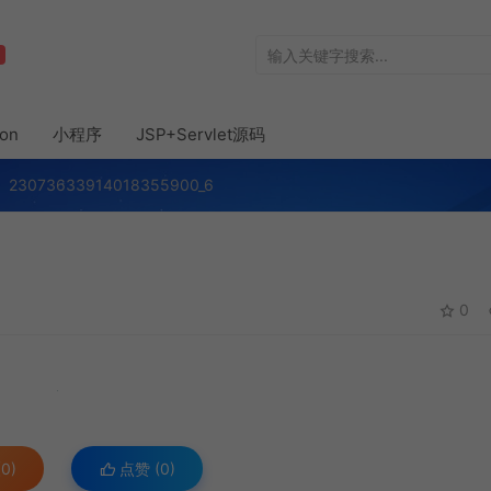
hon
小程序
JSP+Servlet源码
23073633914018355900_6
0
0)
点赞 (
0
)