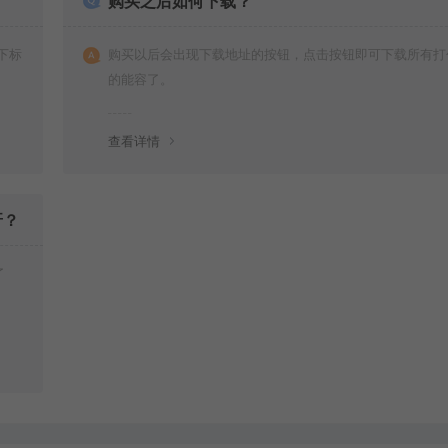
购买之后如何下载？
下标
购买以后会出现下载地址的按钮，点击按钮即可下载所有打
的能容了。
查看详情
呀？
了