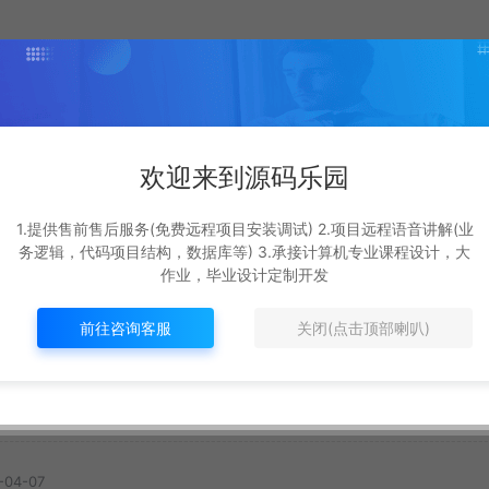
欢迎来到源码乐园
基于遗传算法+deepSe
ot
基于Springboot3+v
1.提供售前售后服务(免费远程项目安装调试) 2.项目远程语音讲解(业
ek+ai的外卖配送系统
s的
3的校园二手交易平
务逻辑，代码项目结构，数据库等) 3.承接计算机专业课程设计，大
#
最新
作业，毕业设计定制开发
SpringBoot源码
新
#
最新
12
369R
8
329R
前往咨询客服
关闭(点击顶部喇叭)
-04-07