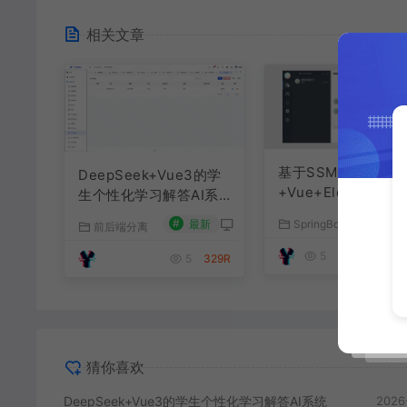
相关文章
基于SSM+SpringBo
DeepSeek+Vue3的学
+Vue+ElementPlu
生个性化学习解答AI系
聊天im系统
统
#
最新
SpringBoot源码
前后端分离
#
最
5
179R
5
329R
猜你喜欢
DeepSeek+Vue3的学生个性化学习解答AI系统
2026