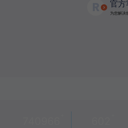
官方
为您解决烦
+
+
740966
602