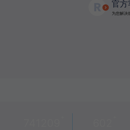
官方
为您解决烦
+
+
741209
602