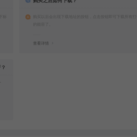
购买之后如何下载？
下标
购买以后会出现下载地址的按钮，点击按钮即可下载所有打
的能容了。
查看详情
呀？
了