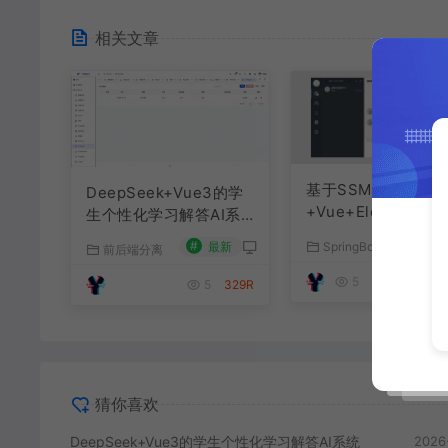
相关文章
基于SSM+SpringBo
DeepSeek+Vue3的学
+Vue+ElementPlu
生个性化学习解答AI系
聊天im系统
统
#
最新
SpringBoot源码
前后端分离
#
最
5
179R
5
329R
猜你喜欢
DeepSeek+Vue3的学生个性化学习解答AI系统
2026