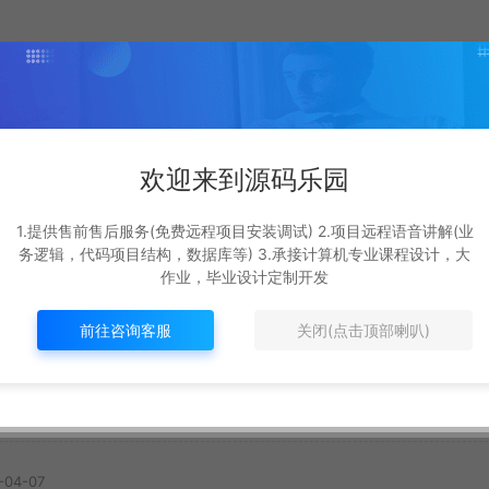
欢迎来到源码乐园
基于遗传算法+deepSe
ot
基于Springboot3+v
ek+ai的外卖配送系统
s的
1.提供售前售后服务(免费远程项目安装调试) 2.项目远程语音讲解(业
3的校园二手交易平
务逻辑，代码项目结构，数据库等) 3.承接计算机专业课程设计，大
#
最新
作业，毕业设计定制开发
SpringBoot源码
新
#
最新
12
369R
8
329R
前往咨询客服
关闭(点击顶部喇叭)
-04-07