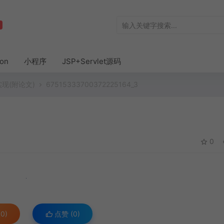
hon
小程序
JSP+Servlet源码
实现(附论文)
67515333700372225164_3
0
0)
点赞 (
0
)