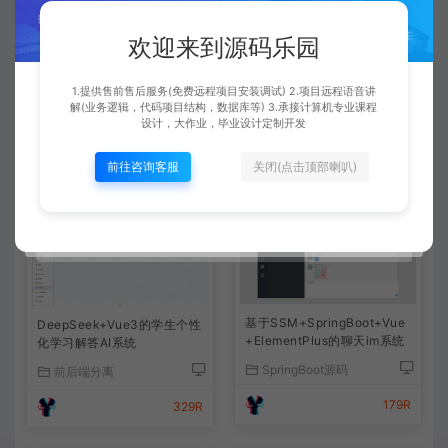
了的。有通用的调试运行文档可以参考下的。
欢迎来到源码乐园
查看详情
1.提供售前售后服务(免费远程项目安装调试) 2.项目远程语音讲
解(业务逻辑，代码项目结构，数据库等) 3.承接计算机专业课程
设计，大作业，毕业设计定制开发
前往咨询客服
关闭(点击顶部喇叭)
相关文章
基于SSM+SpringBoot+Vue
DeepSeek+Vue3的学生个性
+ElementPlus的聊天im系统
化学习解答AI系统
SpringBoot源码
前后端分离
179R
329R