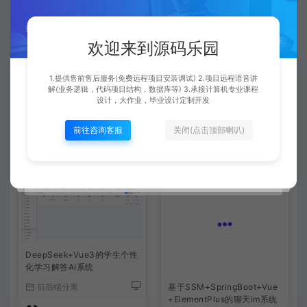
一般都是免费远程安装的，运行很简单，都是给你调试好
欢迎来到源码乐园
了的。有通用的调试运行文档可以参考下的。
1.提供售前售后服务(免费远程项目安装调试) 2.项目远程语音讲
解(业务逻辑，代码项目结构，数据库等) 3.承接计算机专业课程
查看详情
设计，大作业，毕业设计定制开发
前往咨询客服
关闭(点击顶部喇叭)
相关文章
DeepSeek+Vue3的学生个性
化学习解答AI系统
基于SSM+SpringBoot+Vue
前后端分离
+ElementPlus的聊天im系统