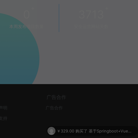
+
+
0
3713
本周发布项目数量
安全运营网站天数
广告合作
声明
广告合作
支持
￥329.00
购买了
基于Springboot+Vue的互联网医院在线问诊系统