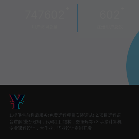
+
+
747602
602
用户访问总量
注册用户总数
1.提供售前售后服务(免费远程项目安装调试) 2.项目远程语
音讲解(业务逻辑，代码项目结构，数据库等) 3.承接计算机
专业课程设计，大作业，毕业设计定制开发