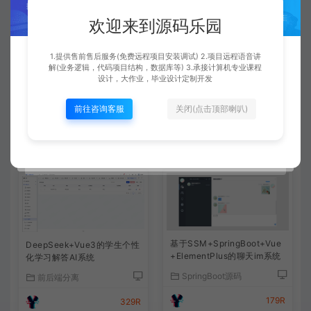
一般都是免费远程安装的，运行很简单，都是给你调试好
欢迎来到源码乐园
了的。有通用的调试运行文档可以参考下的。
1.提供售前售后服务(免费远程项目安装调试) 2.项目远程语音讲
解(业务逻辑，代码项目结构，数据库等) 3.承接计算机专业课程
查看详情
设计，大作业，毕业设计定制开发
前往咨询客服
关闭(点击顶部喇叭)
相关文章
基于SSM+SpringBoot+Vue
DeepSeek+Vue3的学生个性
+ElementPlus的聊天im系统
化学习解答AI系统
SpringBoot源码
前后端分离
179R
329R