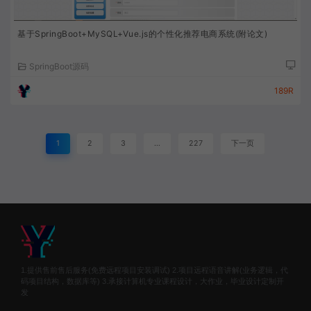
基于SpringBoot+MySQL+Vue.js的个性化推荐电商系统(附论文)
SpringBoot源码
189R
1
2
3
…
227
下一页
1.提供售前售后服务(免费远程项目安装调试) 2.项目远程语音讲解(业务逻辑，代
码项目结构，数据库等) 3.承接计算机专业课程设计，大作业，毕业设计定制开
发