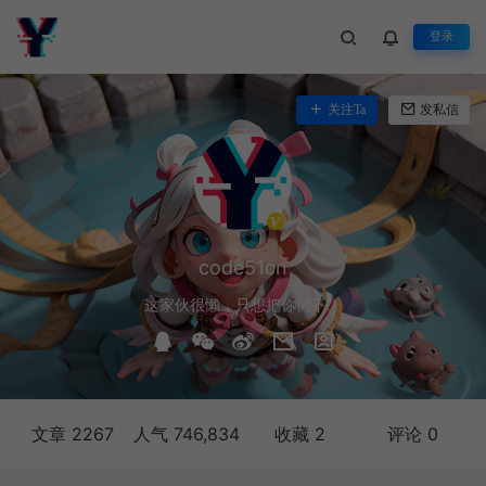
登录
关注Ta
发私信
code51cn
这家伙很懒，只想把你留下。
文章 2267
人气 746,834
收藏 2
评论 0