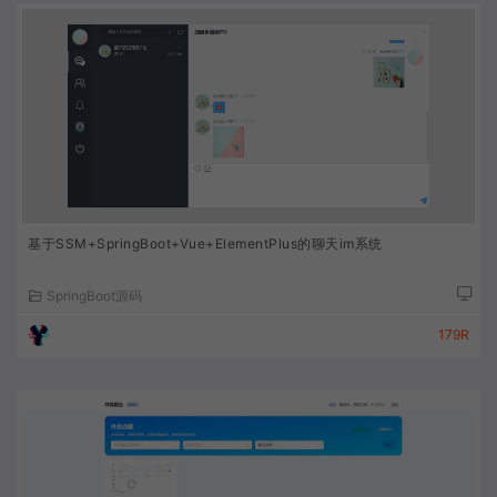
基于SSM+SpringBoot+Vue+ElementPlus的聊天im系统
SpringBoot源码
179R