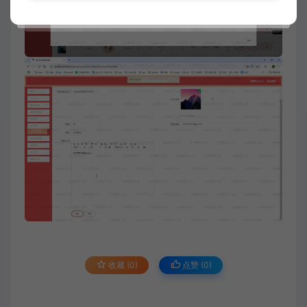
收藏 (0)
点赞 (
0
)