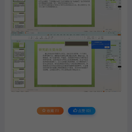
收藏 (1)
点赞 (
0
)