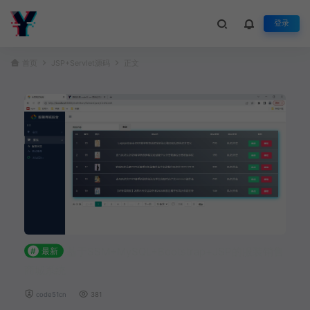
登录
首页
JSP+Servlet源码
正文
基于SSM+MySQL+Bootstrap+JSP的服装销售
#
最新
商城系统
code51cn
381