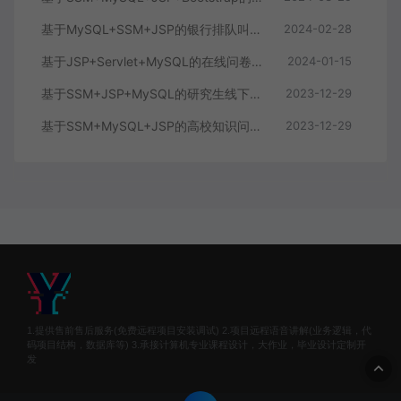
基于MySQL+SSM+JSP的银行排队叫号系统(附论文)
2024-02-28
基于JSP+Servlet+MySQL的在线问卷调查系统(附文档)
2024-01-15
基于SSM+JSP+MySQL的研究生线下复试考试系统
2023-12-29
基于SSM+MySQL+JSP的高校知识问答答题系统
2023-12-29
1.提供售前售后服务(免费远程项目安装调试) 2.项目远程语音讲解(业务逻辑，代
码项目结构，数据库等) 3.承接计算机专业课程设计，大作业，毕业设计定制开
发