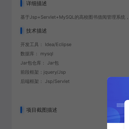
详细描述
基于Jsp+Servlet+MySQL的高校图书借阅管理
技术描述
开发工具： Idea/Eclipse
数据库： mysql
Jar包仓库： Jar包
前段框架：jquery/Jsp
后端框架： Jsp/Servlet
项目截图描述