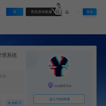
售前咨询客服
登录
息管理系统
开发
code51cn
进入TA的商铺
收藏 (1)