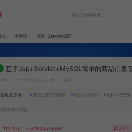
hon
小程序
JSP+Servlet源码
基于Jsp+Servlet+MySQL简单的商品信
新
51cn
JSP+Servlet源码
1
420
增值服务选项：
免费远程安装部署
论文付费代写
项目付费定制
付费全方位讲解
点赞 (
0
)
VIP折扣
开通VIP尊享优惠特权