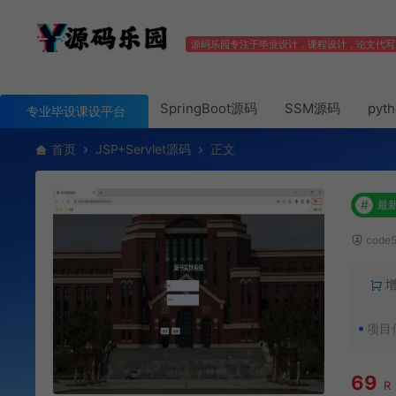
源码乐园专注于毕业设计，课程设计，论文代写
SpringBoot源码
SSM源码
pyt
专业毕设课设平台
首页
JSP+Servlet源码
正文
#
最
code
项目
69
R