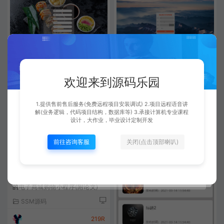
基于微信小程序+SSM+MySQL
基于微信小程序+SSM+MySQL
的外卖购物小程序(附论文)
的小商品展示程序(附论文)
欢迎来到源码乐园
SSM源码
SSM源码
219R
219R
1.提供售前售后服务(免费远程项目安装调试) 2.项目远程语音讲
解(业务逻辑，代码项目结构，数据库等) 3.承接计算机专业课程
设计，大作业，毕业设计定制开发
前往咨询客服
关闭(点击顶部喇叭)
基于微信小程序+SSM+MySQL
的电子商城购物小程序(附论文)
SSM源码
219R