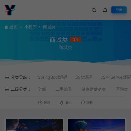
登录
首页
小程序
商城类
商城类
34
商城类
分类导航：
SpringBoot源码
SSM源码
JSP+Servlet源
二级分类：
全部
二手跳蚤
健身房健身类
医院类
最新
最热
随机