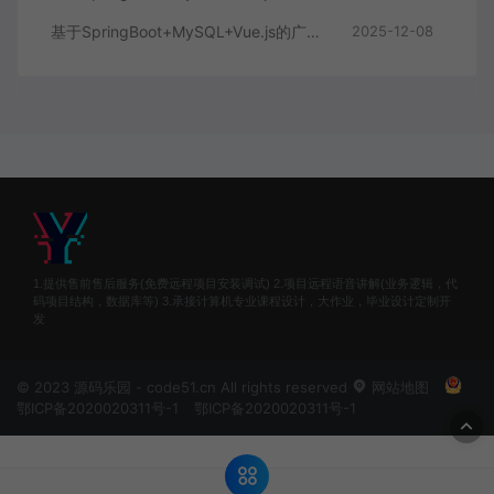
基于SpringBoot+MySQL+Vue.js的广西文化传承小程序(附论文)
2025-12-08
1.提供售前售后服务(免费远程项目安装调试) 2.项目远程语音讲解(业务逻辑，代
码项目结构，数据库等) 3.承接计算机专业课程设计，大作业，毕业设计定制开
发
© 2023 源码乐园 - code51.cn All rights reserved
网站地图
鄂ICP备2020020311号-1
鄂ICP备2020020311号-1