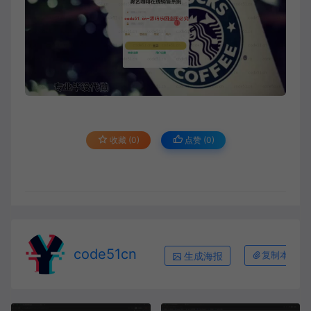
收藏 (0)
点赞 (
0
)
code51cn
生成海报
复制本文链