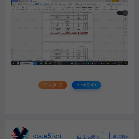
收藏 (0)
点赞 (
0
)
code51cn
生成海报
复制本文链