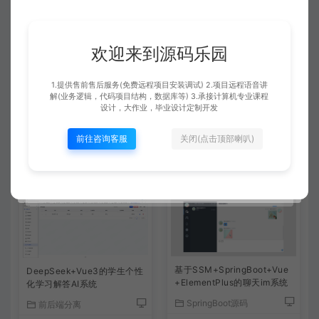
不会运行项目可以教我下吗？是否有运行文档呀？
一般都是免费远程安装的，运行很简单，都是给你调试好
欢迎来到源码乐园
了的。有通用的调试运行文档可以参考下的。
1.提供售前售后服务(免费远程项目安装调试) 2.项目远程语音讲
解(业务逻辑，代码项目结构，数据库等) 3.承接计算机专业课程
查看详情
设计，大作业，毕业设计定制开发
前往咨询客服
关闭(点击顶部喇叭)
相关文章
基于SSM+SpringBoot+Vue
DeepSeek+Vue3的学生个性
+ElementPlus的聊天im系统
化学习解答AI系统
SpringBoot源码
前后端分离