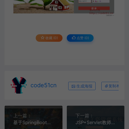
收藏 (0)
点赞 (
0
)
code51cn
生成海报
复制本文链
上一篇：
下一篇：
基于SpringBoot+MySQL+Vue的美容院管理系统(附论文)
JSP+Servlet教师工资管理系统(附论文)