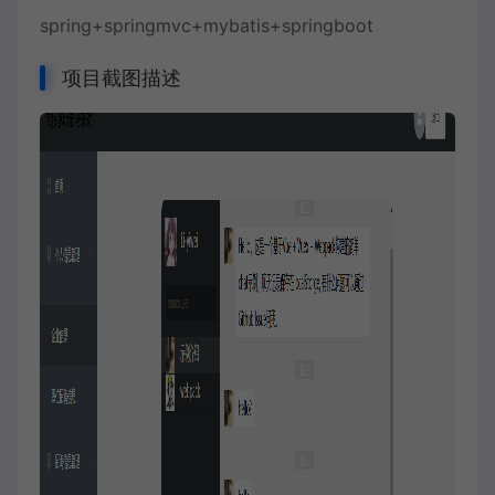
spring+springmvc+mybatis+springboot
项目截图描述