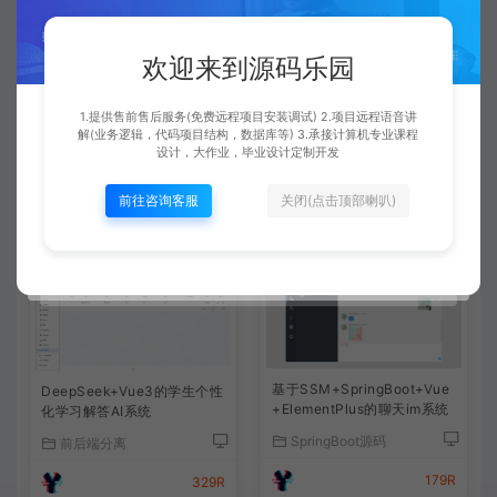
一般都是免费远程安装的，运行很简单，都是给你调试好
了的。有通用的调试运行文档可以参考下的。
欢迎来到源码乐园
1.提供售前售后服务(免费远程项目安装调试) 2.项目远程语音讲
查看详情
解(业务逻辑，代码项目结构，数据库等) 3.承接计算机专业课程
设计，大作业，毕业设计定制开发
前往咨询客服
关闭(点击顶部喇叭)
相关文章
基于SSM+SpringBoot+Vue
DeepSeek+Vue3的学生个性
+ElementPlus的聊天im系统
化学习解答AI系统
SpringBoot源码
前后端分离
179R
329R