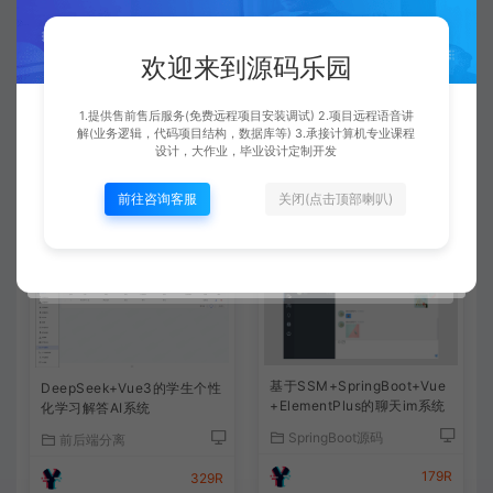
一般都是免费远程安装的，运行很简单，都是给你调试好
了的。有通用的调试运行文档可以参考下的。
欢迎来到源码乐园
1.提供售前售后服务(免费远程项目安装调试) 2.项目远程语音讲
查看详情
解(业务逻辑，代码项目结构，数据库等) 3.承接计算机专业课程
设计，大作业，毕业设计定制开发
前往咨询客服
关闭(点击顶部喇叭)
相关文章
基于SSM+SpringBoot+Vue
DeepSeek+Vue3的学生个性
+ElementPlus的聊天im系统
化学习解答AI系统
SpringBoot源码
前后端分离
179R
329R