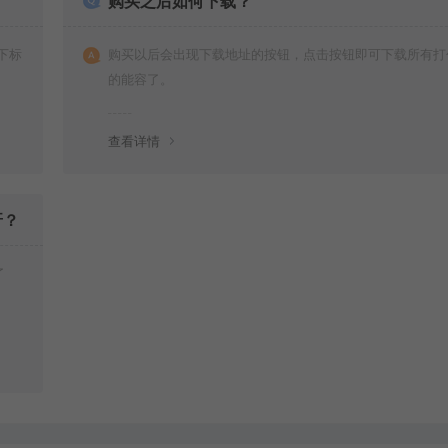
购买之后如何下载？
下标
购买以后会出现下载地址的按钮，点击按钮即可下载所有打
的能容了。
查看详情
呀？
了