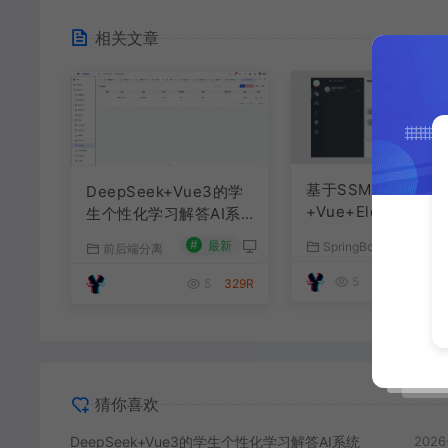
相关文章
基于SSM+SpringBo
DeepSeek+Vue3的学
+Vue+ElementPlu
生个性化学习解答AI系
聊天im系统
统
#
最新
SpringBoot源码
前后端分离
#
最
5
179R
5
329R
猜你喜欢
DeepSeek+Vue3的学生个性化学习解答AI系统
2026