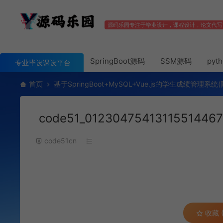
源码乐园专注于毕业设计，课程设计，论文代写
SpringBoot源码
SSM源码
pyt
专业毕设课设平台
首页
基于SpringBoot+MySQL+Vue.js的学生成绩管理系统
code51_01230475413115514467
code51cn
收藏 (