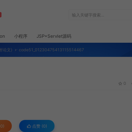
hon
小程序
JSP+Servlet源码
(附论文)
code51_01230475413115514467
0
0)
点赞 (
0
)