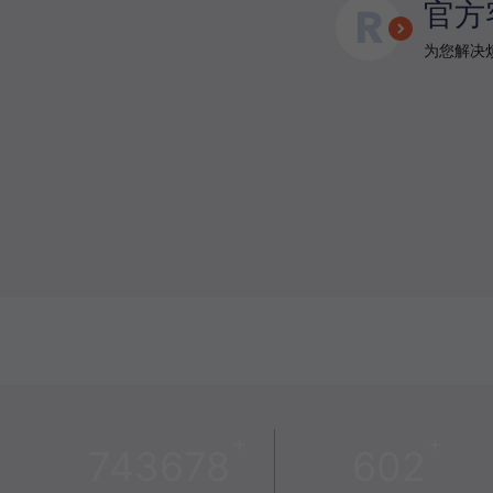
官方
为您解决烦
+
+
743678
602