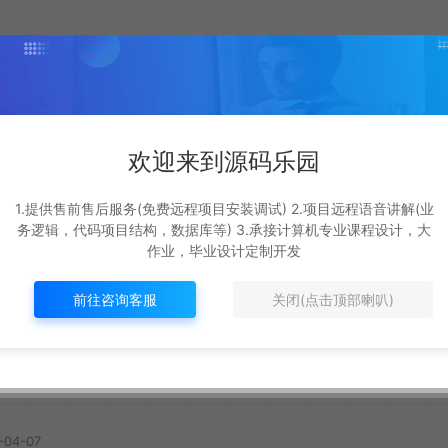
欢迎来到源码乐园
基于遗传算法+deepSe
ot
基于Springboot3+v
1.提供售前售后服务(免费远程项目安装调试) 2.项目远程语音讲解(业
ek+ai的外卖配送系统
s的
3的校园二手交易平
务逻辑，代码项目结构，数据库等) 3.承接计算机专业课程设计，大
#
最新
作业，毕业设计定制开发
SpringBoot源码
新
#
最新
12
369R
8
329R
前往咨询客服
关闭(点击顶部喇叭)
-04-07