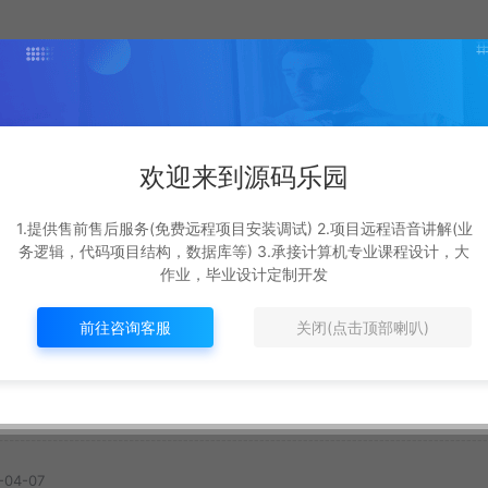
欢迎来到源码乐园
基于遗传算法+deepSe
ot
基于Springboot3+v
1.提供售前售后服务(免费远程项目安装调试) 2.项目远程语音讲解(业
ek+ai的外卖配送系统
s的
3的校园二手交易平
务逻辑，代码项目结构，数据库等) 3.承接计算机专业课程设计，大
#
最新
作业，毕业设计定制开发
SpringBoot源码
新
#
最新
12
369R
8
329R
前往咨询客服
关闭(点击顶部喇叭)
-04-07