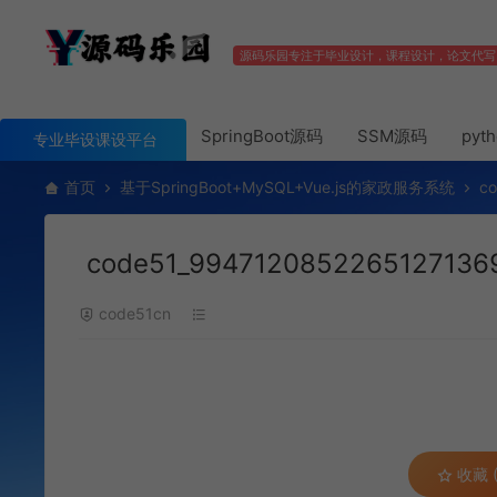
源码乐园专注于毕业设计，课程设计，论文代写
SpringBoot源码
SSM源码
pyt
专业毕设课设平台
首页
基于SpringBoot+MySQL+Vue.js的家政服务系统
c
code51_9947120852265127136
code51cn
收藏 (