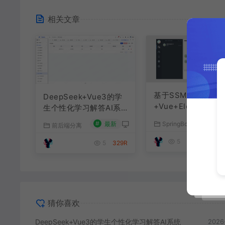
相关文章
基于SSM+SpringBo
DeepSeek+Vue3的学
+Vue+ElementPlu
生个性化学习解答AI系
聊天im系统
统
#
最新
SpringBoot源码
前后端分离
#
最
5
179R
5
329R
猜你喜欢
DeepSeek+Vue3的学生个性化学习解答AI系统
2026