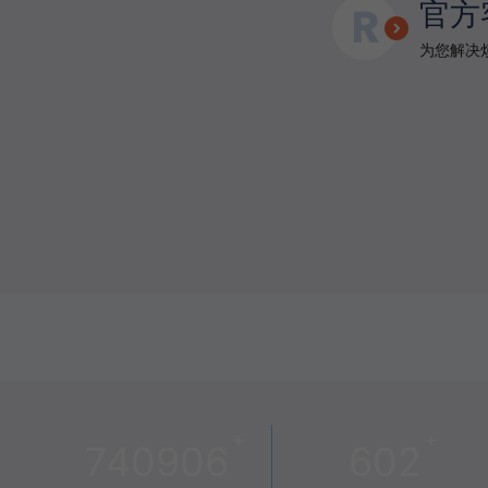
官方
为您解决烦
+
+
740906
602