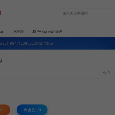
hon
小程序
JSP+Servlet源码
ode51_99471208522651271369
9
0
0)
点赞 (
0
)