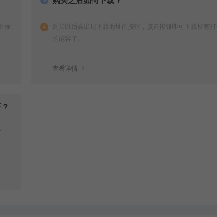
购买之后如何下载？
下标
购买以后会出现下载地址的按钮，点击按钮即可下载所有打
的能容了。
查看详情
呀？
了