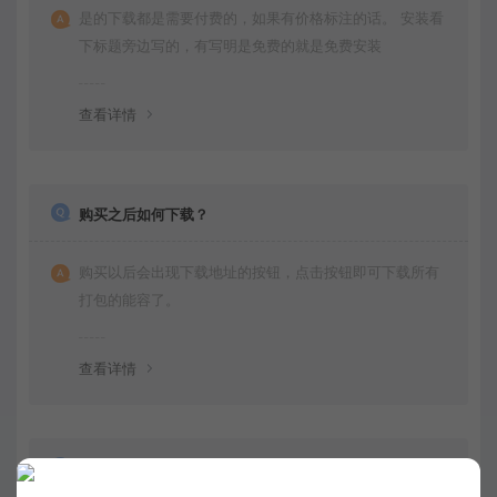
是的下载都是需要付费的，如果有价格标注的话。 安装看
下标题旁边写的，有写明是免费的就是免费安装
查看详情
购买之后如何下载？
购买以后会出现下载地址的按钮，点击按钮即可下载所有
打包的能容了。
查看详情
不会运行项目可以教我下吗？是否有运行文档呀？