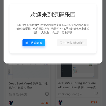
一般都是免费远程安装的，运行很简单，都是给你调试好
了的。有通用的调试运行文档可以参考下的。
欢迎来到源码乐园
1.提供售前售后服务(免费远程项目安装调试) 2.项目远程语音讲
查看详情
解(业务逻辑，代码项目结构，数据库等) 3.承接计算机专业课程
设计，大作业，毕业设计定制开发
前往咨询客服
关闭(点击顶部喇叭)
相关文章
基于SSM+SpringBoot+Vue
DeepSeek+Vue3的学生个性
+ElementPlus的聊天im系统
化学习解答AI系统
SpringBoot源码
前后端分离
179R
329R