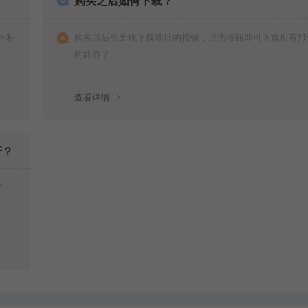
购买之后如何下载？
下标
购买以后会出现下载地址的按钮，点击按钮即可下载所有打
的能容了。
查看详情
呀？
了