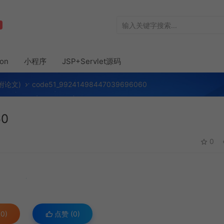
hon
小程序
JSP+Servlet源码
(附论文)
code51_99241498447039696060
60
0
0)
点赞 (
0
)