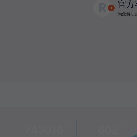
官方
为您解决烦
+
+
743016
602