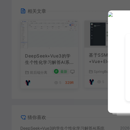
相关文章
基于SSM+SpringBo
DeepSeek+Vue3的学
+Vue+ElementPlu
生个性化学习解答AI系
聊天im系统
统
#
最新
SpringBoot源码
前后端分离
#
最
5
179R
5
329R
猜你喜欢
DeepSeek+Vue3的学生个性化学习解答AI系统
2026