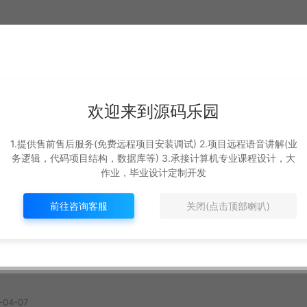
欢迎来到源码乐园
基于遗传算法+deepSe
ot
基于Springboot3+v
1.提供售前售后服务(免费远程项目安装调试) 2.项目远程语音讲解(业
ek+ai的外卖配送系统
s的
3的校园二手交易平
务逻辑，代码项目结构，数据库等) 3.承接计算机专业课程设计，大
#
最新
作业，毕业设计定制开发
SpringBoot源码
新
#
最新
12
369R
8
329R
前往咨询客服
关闭(点击顶部喇叭)
-04-07