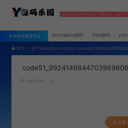
源码乐园专注于毕业设计，课程设计，论文代写
SpringBoot源码
SSM源码
pyt
专业毕设课设平台
首页
基于SpringBoot+MySQL+Vue.js的小区物业管理系统
code51_992414984470396960
code51cn
收藏 (