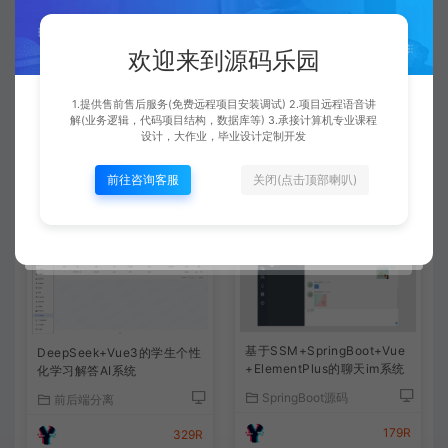
一般都是免费远程安装的，运行很简单，都是给你调试好
了的。有通用的调试运行文档可以参考下的。
欢迎来到源码乐园
1.提供售前售后服务(免费远程项目安装调试) 2.项目远程语音讲
查看详情
解(业务逻辑，代码项目结构，数据库等) 3.承接计算机专业课程
设计，大作业，毕业设计定制开发
前往咨询客服
关闭(点击顶部喇叭)
相关文章
基于SSM+SpringBoot+Vue
DeepSeek+Vue3的学生个性
+ElementPlus的聊天im系统
化学习解答AI系统
SpringBoot源码
前后端分离
179R
329R