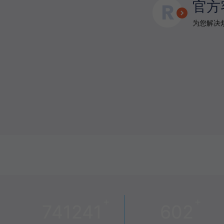
官方
为您解决烦
+
+
741241
602