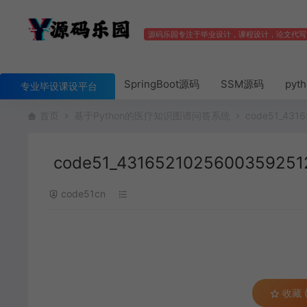
源码乐园专注于毕业设计，课程设计，论文代写
SpringBoot源码
SSM源码
pyt
专业毕设课设平台
首页
基于Python的医疗知识图谱问答系统
code51_431
code51_4316521025600359251
code51cn
收藏 (