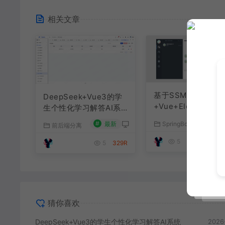
相关文章
基于SSM+SpringBo
DeepSeek+Vue3的学
+Vue+ElementPlu
生个性化学习解答AI系
聊天im系统
统
#
最新
SpringBoot源码
前后端分离
#
最
5
179R
5
329R
猜你喜欢
DeepSeek+Vue3的学生个性化学习解答AI系统
2026