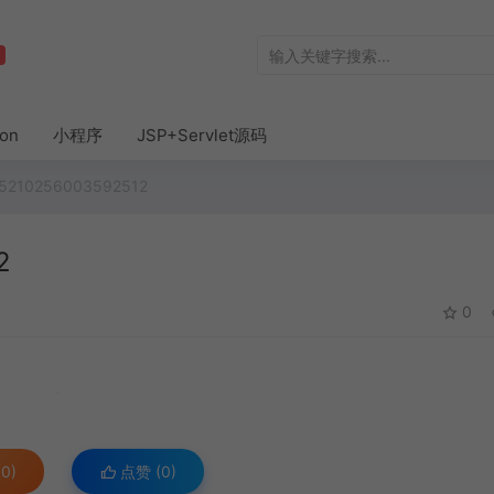
hon
小程序
JSP+Servlet源码
65210256003592512
2
0
0)
点赞 (
0
)