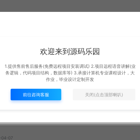
欢迎来到源码乐园
基于遗传算法+deepSe
ot
基于Springboot3+v
ek+ai的外卖配送系统
s的
1.提供售前售后服务(免费远程项目安装调试) 2.项目远程语音讲解(业
3的校园二手交易平
务逻辑，代码项目结构，数据库等) 3.承接计算机专业课程设计，大
#
最新
作业，毕业设计定制开发
SpringBoot源码
新
#
最新
12
369R
8
329R
前往咨询客服
关闭(点击顶部喇叭)
-04-07