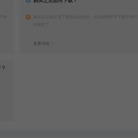
购买之后如何下载？
下标
购买以后会出现下载地址的按钮，点击按钮即可下载所有打
的能容了。
查看详情
呀？
了