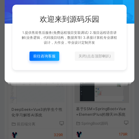
一般都是免费远程安装的，运行很简单，都是给你调试好
了的。有通用的调试运行文档可以参考下的。
欢迎来到源码乐园
1.提供售前售后服务(免费远程项目安装调试) 2.项目远程语音讲
查看详情
解(业务逻辑，代码项目结构，数据库等) 3.承接计算机专业课程
设计，大作业，毕业设计定制开发
前往咨询客服
关闭(点击顶部喇叭)
相关文章
基于SSM+SpringBoot+Vue
DeepSeek+Vue3的学生个性
+ElementPlus的聊天im系统
化学习解答AI系统
SpringBoot源码
前后端分离
179R
329R