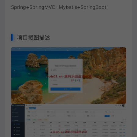
Spring+SpringMVC+Mybatis+SpringBoot
项目截图描述