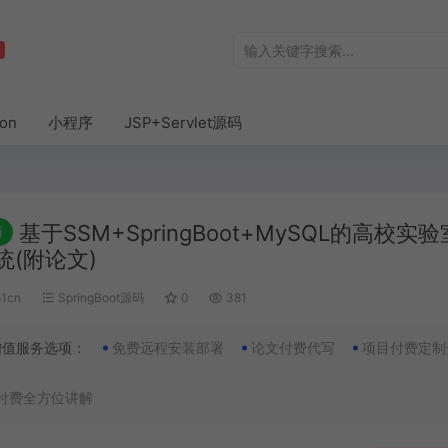
hon
小程序
JSP+Servlet源码
基于SSM+SpringBoot+MySQL的高校实
新
统(附论文)
51cn
SpringBoot源码
0
381
增值服务选项：
免费远程安装部署
论文付费代写
项目付费定制
付费全方位讲解