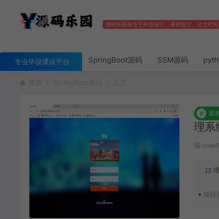
源码乐园专注于毕业设计，课程设计，论文代写
SpringBoot源码
SSM源码
pyt
专业毕设课设平台
首页
SpringBoot源码
正文
#
最
理系
code
项目