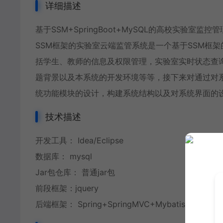
详细描述
基于SSM+SpringBoot+MySQL的高校实验
SSM框架的实验室云端监管系统是一个基于SSM框架
括学生、教师的信息及权限管理，实验室实时状态查
题背景以及本系统的开发环境等等，接下来对通过对
统功能模块的设计，构建系统结构以及对系统界面的
技术描述
开发工具： Idea/Eclipse
数据库： mysql
Jar包仓库： 普通jar包
前段框架：jquery
后端框架： Spring+SpringMVC+Mybatis