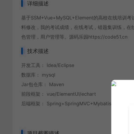
详细描述
基于SSM+Vue+MySQL+Element的高校在
料修改，我的考试成绩，在线考试，错题集训练，在
色管理，用户管理等。源码乐园https://code51.cn
技术描述
开发工具： Idea/Eclipse
数据库： mysql
Jar包仓库： Maven
前段框架： vue/ElementUI/echart
后端框架： Spring+SpringMVC+Mybatis+SpringB
项目截图描述