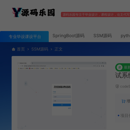
源码乐园专注于毕业设计，课程设计，论文代写
SpringBoot源码
SSM源码
pyt
专业毕设课设平台
首页
SSM源码
正文
#
最
试系
code
项目