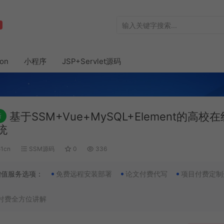
hon
小程序
JSP+Servlet源码
基于SSM+Vue+MySQL+Element的高校
新
统
51cn
SSM源码
0
336
增值服务选项：
免费远程安装部署
论文付费代写
项目付费定制
付费全方位讲解