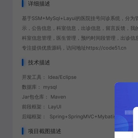
详细描述
基于SSM+MySql+Layui的医院挂号问诊系统
示，公告信息，科室信息，出诊信息，留言反馈，我
科室信息管理，医生管理，预约时间段管理，出诊信
专注提供优质源码，访问地址https://code51.cn
技术描述
开发工具： Idea/Eclipse
数据库： mysql
Jar包仓库： Maven
前段框架： LayUI
后端框架： Spring+SpringMVC+Mybatis+MySQL
项目截图描述