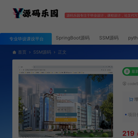
源码乐园专注于毕业设计，课程设计，论文代写
SpringBoot源码
SSM源码
pyt
专业毕设课设平台
首页
SSM源码
正文
#
最
code
项目
219