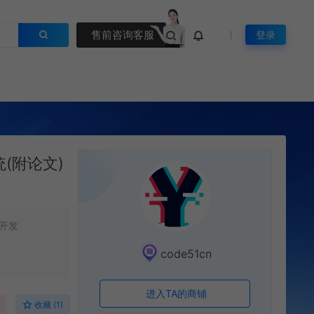
售前咨询客服
登录
统(附论文)
开发
code51cn
进入TA的商铺
收藏 (1)