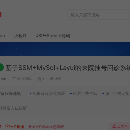
hon
小程序
JSP+Servlet源码
基于SSM+MySql+Layui的医院挂号问诊系
新
51cn
SSM源码
1
356
增值服务选项：
免费远程安装部署
论文付费代写
项目付费定制
付费全方位讲解
点赞 (
0
)
R
VIP折扣
开通VIP尊享优惠特权