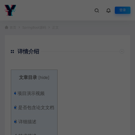
登录
首页
SpringBoot源码
正文
详情介绍
文章目录
[
hide
]
1
项目演示视频
2
是否包含论文文档
3
详细描述