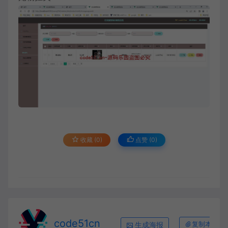
收藏 (0)
点赞 (
0
)
code51cn
生成海报
复制本文链