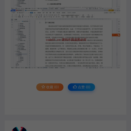
收藏 (0)
点赞 (
0
)