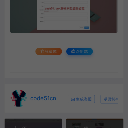
收藏 (0)
点赞 (
0
)
code51cn
生成海报
复制本文链