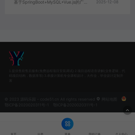
基于SpringBoot+MySQL+Vue.js的广西文化传承小程序(附论文)
2025-12-08
1.提供售前售后服务(免费远程项目安装调试) 2.项目远程语音讲解(业务逻辑，代
码项目结构，数据库等) 3.承接计算机专业课程设计，大作业，毕业设计定制开
发
© 2023 源码乐园 - code51.cn All rights reserved
网站地图
鄂ICP备2020020311号-1
鄂ICP备2020020311号-1
菜单
首页
分类
我的订单
个人中心