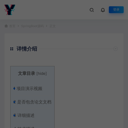
登录
首页
SpringBoot源码
正文
详情介绍
文章目录
[
hide
]
1
项目演示视频
2
是否包含论文文档
3
详细描述