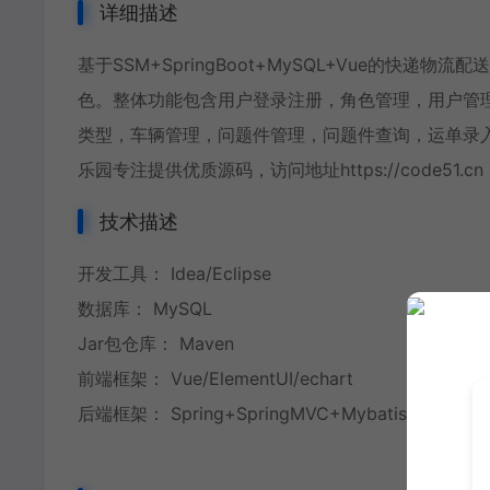
详细描述
基于SSM+SpringBoot+MySQL+Vue的快
色。整体功能包含用户登录注册，角色管理，用户管
类型，车辆管理，问题件管理，问题件查询，运单录
乐园专注提供优质源码，访问地址https://code51.cn
技术描述
开发工具： Idea/Eclipse
数据库： MySQL
Jar包仓库： Maven
前端框架： Vue/ElementUI/echart
后端框架： Spring+SpringMVC+Mybatis+SpringB