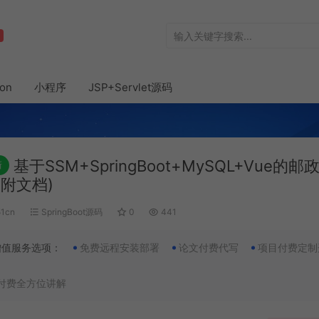
hon
小程序
JSP+Servlet源码
基于SSM+SpringBoot+MySQL+Vue的
新
(附文档)
51cn
SpringBoot源码
0
441
增值服务选项：
免费远程安装部署
论文付费代写
项目付费定制
付费全方位讲解