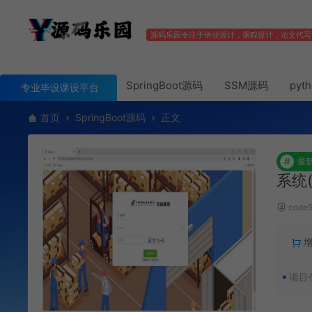
源码乐园专注于毕业设计，课程设计，论文代写
SpringBoot源码
SSM源码
pyt
专业毕设课设平台
首页
SpringBoot源码
正文
#
最
系统
code
项目