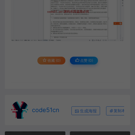
收藏 (0)
点赞 (
0
)
code51cn
生成海报
复制本文链