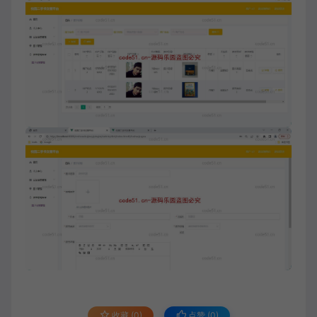
收藏 (0)
点赞 (
0
)