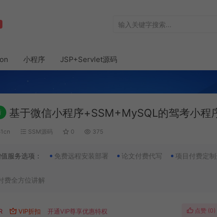
hon
小程序
JSP+Servlet源码
基于微信小程序+SSM+MySQL的驾考小程序
新
51cn
SSM源码
0
375
增值服务选项：
免费远程安装部署
论文付费代写
项目付费定制
付费全方位讲解
点赞 (
0
)
R
VIP折扣
开通VIP尊享优惠特权