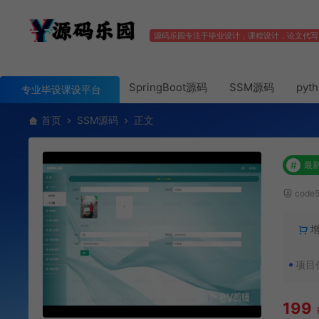
源码乐园专注于毕业设计，课程设计，论文代写
SpringBoot源码
SSM源码
pyt
专业毕设课设平台
首页
SSM源码
正文
#
最
code
项目
199