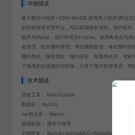
详细描述
基于微信小程序+SSM+MySQL的驾考小程序(附
的在线驾考管理平台，可以实现报名驾校、预约练车、
据库为Mysql，运行环境为Eclipse。使用角色
名管理、练车预约管理、考试场地管理、考试预约管
预约考试、报名驾校、预约练车、在线考试等，驾校
了驾考的在线预约与审核，方便了用户和管理员、驾
技术描述
开发工具： Idea/Eclipse
数据库： MySQL
Jar包仓库： Maven
前端框架： 微信小程序
后端框架： Spring+SpringMVC+Mybatis