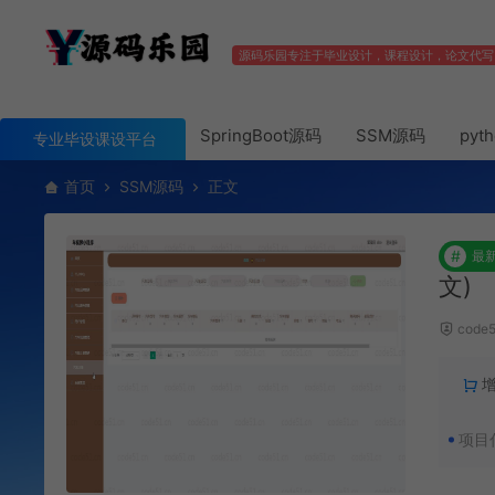
源码乐园专注于毕业设计，课程设计，论文代写
SpringBoot源码
SSM源码
pyt
专业毕设课设平台
首页
SSM源码
正文
#
最
文)
code
项目