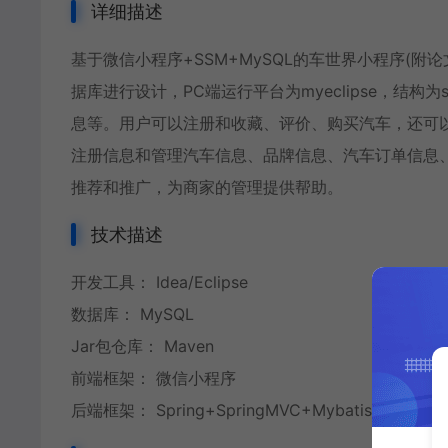
详细描述
基于微信小程序+SSM+MySQL的车世界小程序(附论
据库进行设计，PC端运行平台为myeclipse，结
息等。用户可以注册和收藏、评价、购买汽车，还可
注册信息和管理汽车信息、品牌信息、汽车订单信息
推荐和推广，为商家的管理提供帮助。
技术描述
开发工具： Idea/Eclipse
数据库： MySQL
Jar包仓库： Maven
前端框架： 微信小程序
后端框架： Spring+SpringMVC+Mybatis