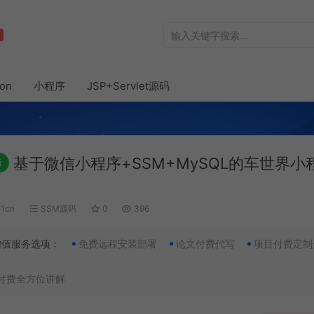
hon
小程序
JSP+Servlet源码
基于微信小程序+SSM+MySQL的车世界小
新
51cn
SSM源码
0
396
增值服务选项：
免费远程安装部署
论文付费代写
项目付费定制
付费全方位讲解