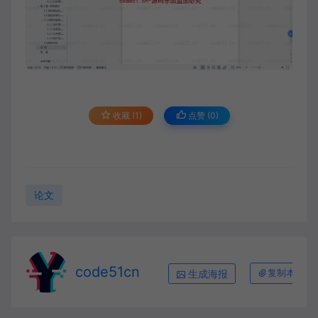
收藏 (1)
点赞 (
0
)
论文
code51cn
生成海报
复制本文链