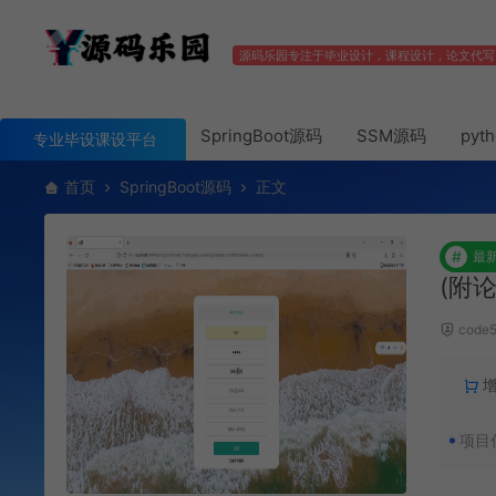
源码乐园专注于毕业设计，课程设计，论文代写
SpringBoot源码
SSM源码
pyt
专业毕设课设平台
首页
SpringBoot源码
正文
#
最
(附论
code
项目