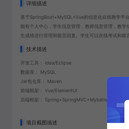
详细描述
基于SpringBoot+MySQL+Vue的信息化在
能有个人中心，学生信息管理，教师信息管理，教学
生成绩进行管理和留言回复。学生可以在线考试和留
技术描述
开发工具： Idea/Eclipse
数据库： MySQL
Jar包仓库： Maven
前端框架： Vue/ElementUI
后端框架： Spring+SpringMVC+Mybatis+SpringB
项目截图描述