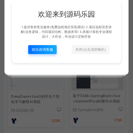
了的。有通用的调试运行文档可以参考下的。
欢迎来到源码乐园
查看详情
1.提供售前售后服务(免费远程项目安装调试) 2.项目远程语音讲
解(业务逻辑，代码项目结构，数据库等) 3.承接计算机专业课程
设计，大作业，毕业设计定制开发
前往咨询客服
关闭(点击顶部喇叭)
相关文章
基于SSM+SpringBoot+Vue
DeepSeek+Vue3的学生个性
+ElementPlus的聊天im系统
化学习解答AI系统
SpringBoot源码
前后端分离
179R
329R