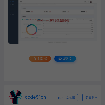
收藏 (0)
点赞 (
0
)
code51cn
生成海报
复制本文链