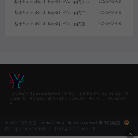
基于SpringBoot+MySQL+Vue.js的个性化推荐电商系统(附论文)
2025-12-08
基于SpringBoot+MySQL+Vue.js的广西文化传承小程序(附论文)
2025-12-08
基于SpringBoot+MySQL+Vue.js的国风彩妆系统(附论文)
2025-12-08
1.提供售前售后服务(免费远程项目安装调试) 2.项目远程语音讲解(业务逻辑，代
码项目结构，数据库等) 3.承接计算机专业课程设计，大作业，毕业设计定制开
发
© 2023 源码乐园 - code51.cn All rights reserved
网站地图
鄂ICP备2020020311号-1
鄂ICP备2020020311号-1