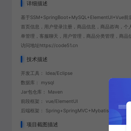
详细描述
基于SSM+SpringBoot+MySQL+Element
首页信息，用户登录注册，商品信息，商品咨询，个
单管理，客服聊天，用户管理，商品分类管理，商品
访问地址https://code51.cn
技术描述
开发工具： Idea/Eclipse
数据库： mysql
Jar包仓库： Maven
前段框架： vue/ElementUI
后端框架： Spring+SpringMVC+Mybatis+SpringB
项目截图描述