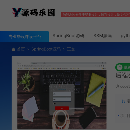
源码乐园专注于毕业设计，课程设计，论文代写
SpringBoot源码
SSM源码
pyt
专业毕设课设平台
首页
SpringBoot源码
正文
#
最
后端
code
项目