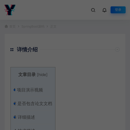
登录
首页
SpringBoot源码
正文
详情介绍
文章目录
[
hide
]
1
项目演示视频
2
是否包含论文文档
3
详细描述