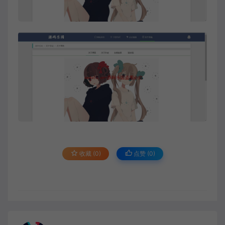
收藏 (0)
点赞 (
0
)