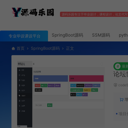
源码乐园专注于毕业设计，课程设计，论文代写
SpringBoot源码
SSM源码
pyt
专业毕设课设平台
首页
SpringBoot源码
正文
#
最
论坛
code
项目