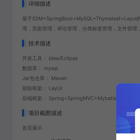
详细描述
基于SSM+SpringBoot+MySQL+Thymele
理，页面管理，评论管理，分类标签管理，文件管理
技术描述
开发工具： Idea/Eclipse
数据库： mysql
Jar包仓库： Maven
前段框架： LayUI
后端框架： Spring+SpringMVC+Mybatis+SpringB
项目截图描述
首页展示