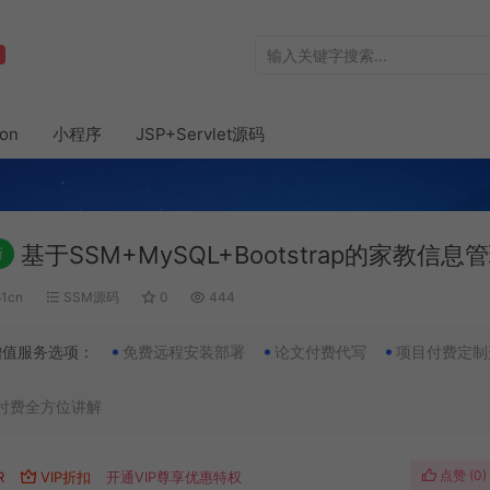
hon
小程序
JSP+Servlet源码
基于SSM+MySQL+Bootstrap的家教信息
新
51cn
SSM源码
0
444
增值服务选项：
免费远程安装部署
论文付费代写
项目付费定制
付费全方位讲解
点赞 (
0
)
R
VIP折扣
开通VIP尊享优惠特权