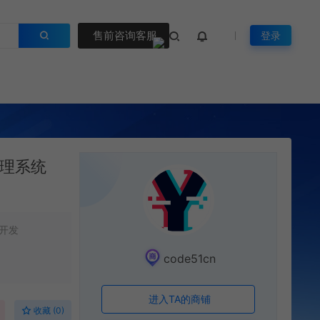
售前咨询客服
登录
管理系统
开发
code51cn
进入TA的商铺
收藏 (0)