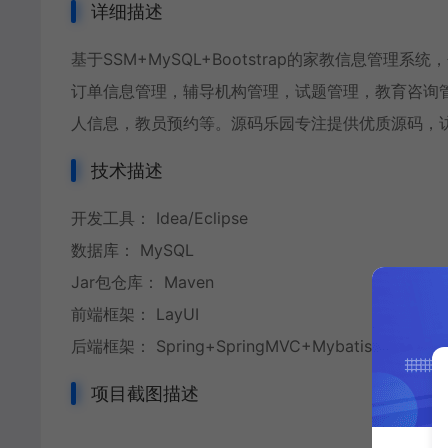
详细描述
基于SSM+MySQL+Bootstrap的家教信息
订单信息管理，辅导机构管理，试题管理，教育咨询
人信息，教员预约等。源码乐园专注提供优质源码，访问地址ht
技术描述
开发工具： Idea/Eclipse
数据库： MySQL
Jar包仓库： Maven
前端框架： LayUI
后端框架： Spring+SpringMVC+Mybatis+SpringB
项目截图描述