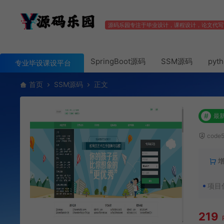
源码乐园专注于毕业设计，课程设计，论文代写
SpringBoot源码
SSM源码
pyt
专业毕设课设平台
首页
SSM源码
正文
#
最
code
项目
219