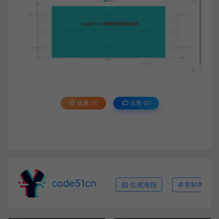
收藏 (0)
点赞 (
0
)
code51cn
生成海报
复制本文链