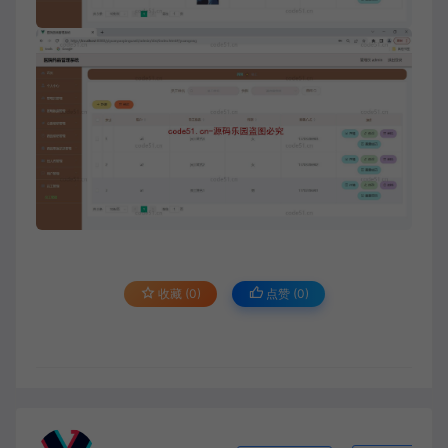
收藏 (0)
点赞 (
0
)